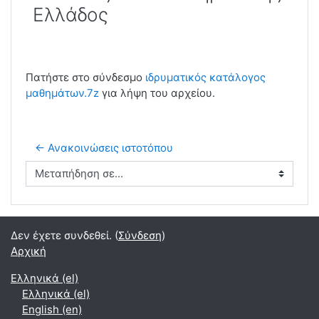
Ελλάδος
Πατήστε στο σύνδεσμο
ιδρυματικός κατάλογος
μαθημάτων.7z
για λήψη του αρχείου.
← Ανακοινώσεις ιστοτόπου
Μεταπήδηση σε...
Δεν έχετε συνδεθεί. (
Σύνδεση
)
Αρχική
Ελληνικά ‎(el)‎
Ελληνικά ‎(el)‎
English ‎(en)‎